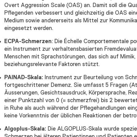
Overt Aggression Scale (OAS) an. Damit soll die Qu
Pflegenden verbessert und gleichzeitig die OAS einer
Medium sowie andererseits als Mittel zur Kommunika
eingesetzt werden.
ECPA-Schmerzen
: Die Échelle Comportementale p
ein Instrument zur verhaltensbasierten Fremdevalua
Menschen mit Sprachstörungen, das sich auf Mimik, 
beziehungsrelevante Faktoren stützt.
PAINAD-Skala:
Instrument zur Beurteilung von Schm
fortgeschrittener Demenz. Sie umfasst 5 Fragen (A
Äusserungen, Gesichtsausdruck, Körpersprache, Rea
einer Punktzahl von 0 (= schmerzfrei) bis 2 bewerte
in Ruhe als auch während der Pflegehandlungen ein
keine Vorkenntnis der üblichen Reaktionen der betro
Algoplus-Skala:
Die ALGOPLUS-Skala wurde speziell
Schmerzen bei älteren Patientinnen und Patienten 