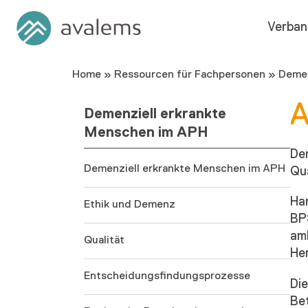
Verban
Home
»
Ressourcen für Fachpersonen
»
Demen
A
Demenziell erkrankte
Menschen im APH
De
Demenziell erkrankte Menschen im APH
Qu
Han
Ethik und Demenz
BP
amb
Qualität
He
Entscheidungsfindungsprozesse
Di
Be