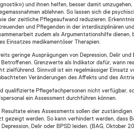
gnostik») und ihnen helfen, besser damit umzugehen,
legemassnahmen ablehnen. So lassen sich die psychisc
wie der zeitliche Pflegeaufwand reduzieren. Erkenntn
reuenden und Pflegenden in der interdisziplinären und
sammenarbeit zudem als Argumentationshilfe dienen, 
nes Einsatzes medikamentöser Therapien.
reits geringe Ausprägungen von Depression, Delir un
 Betroffenen. Grenzwerte als Indikator dafür, wann rea
ht zielführend. Sinnvoll ist ein regelmässiger Einsatz
obachteten Veränderungen des Affekts und des Antri
d qualifizierte Pflegefachpersonen nicht verfügbar, s
fspersonal ein Assessment durchführen können.
 Resultate eines Assessments sollen der zuständigen
zt gezeigt werden. So kann verhindert werden, dass B
 Depression, Delir oder BPSD leiden. (BAG, Oktober 2