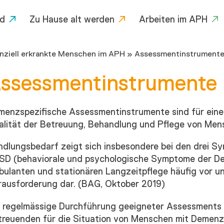
d
Zu Hause alt werden
Arbeiten im APH
ziell erkrankte Menschen im APH
»
Assessmentinstrument
ssessmentinstrumente
menzspezifische Assessmentinstrumente sind für eine 
alität der Betreuung, Behandlung und Pflege von Men
dlungsbedarf zeigt sich insbesondere bei den drei Sy
SD (behaviorale und psychologische Symptome der De
ulanten und stationären Langzeitpflege häufig vor un
rausforderung dar. (BAG, Oktober 2019)
e regelmässige Durchführung geeigneter Assessments s
treuenden für die Situation von Menschen mit Demen