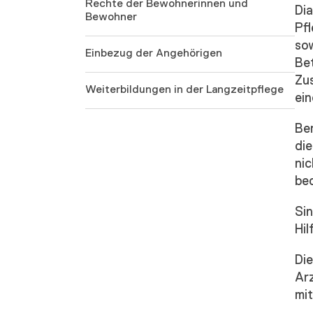
Rechte der Bewohnerinnen und
Dia
Bewohner
Pf
so
Einbezug der Angehörigen
Bet
Zu
Weiterbildungen in der Langzeitpflege
ei
Be
die
nic
be
Sin
Hil
Die
Ar
mit