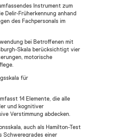
umfassendes Instrument zum
die Delir-Früherkennung anhand
ngen des Fachpersonals im
wendung bei Betroffenen mit
burgh-Skala berücksichtigt vier
serungen, motorische
flege.
gsskala für
fasst 14 Elemente, die alle
ler und kognitiver
ive Verstimmung abdecken.
nsskala, auch als Hamilton-Test
es Schweregrades einer