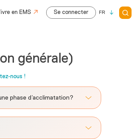
ivre en EMS
Se connecter
FR
ion générale)
tez-nous !
 une phase d’acclimatation?