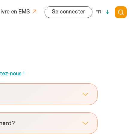
ivre en EMS
Se connecter
FR
tez-nous !
ement?