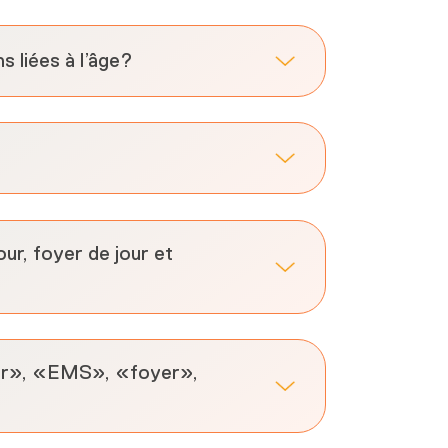
s liées à l’âge?
our, foyer de jour et
jour», «EMS», «foyer»,