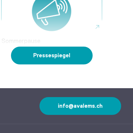
Sommerpause
Pressespiegel
info@avalems.ch