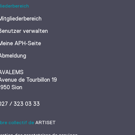
liederbereich
Mitgliederbereich
Benutzer verwalten
Meine APH-Seite
Abmeldung
AVALEMS
Avenue de Tourbillon 19
1950 Sion
027 / 323 03 33
re collectif de
ARTISET