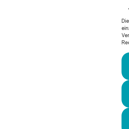
Di
ei
Ve
Re