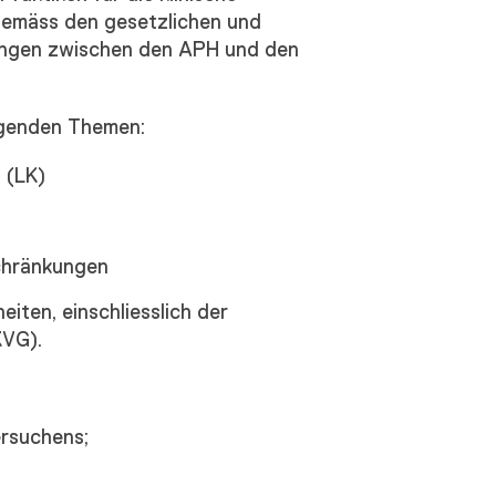
gemäss den gesetzlichen und
ungen zwischen den APH und den
lgenden Themen:
 (LK)
chränkungen
ten, einschliesslich der
KVG).
rsuchens;