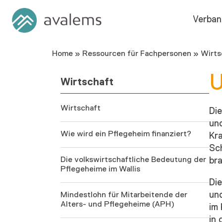
Verban
Home
»
Ressourcen für Fachpersonen
»
Wirts
U
Wirtschaft
Wirtschaft
Di
und
Wie wird ein Pflegeheim finanziert?
Kra
Sc
Die volkswirtschaftliche Bedeutung der
bra
Pflegeheime im Wallis
Die
und
Mindestlohn für Mitarbeitende der
Alters- und Pflegeheime (APH)
im 
in 