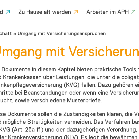
d
Zu Hause alt werden
Arbeiten im APH
chaft
»
Umgang mit Versicherungsansprüchen
mgang mit Versicheru
e Dokumente in diesem Kapitel bieten praktische Tool
 Krankenkassen über Leistungen, die unter die obliga
nkenpflegeversicherung (KVG) fallen. Dazu gehören ein
hritte bei Beanstandungen oder wenn eine Versicheru
ucht, sowie verschiedene Musterbriefe.
se Dokumente sollen die Zuständigkeiten klären, die V
 mögliche Streitigkeiten vermeiden. Das Verfahren bas
KVG (Art. 25a ff.) und der dazugehörigen Verordnung,
der Krankenversicherung (KLV). Es legt die bewährten P