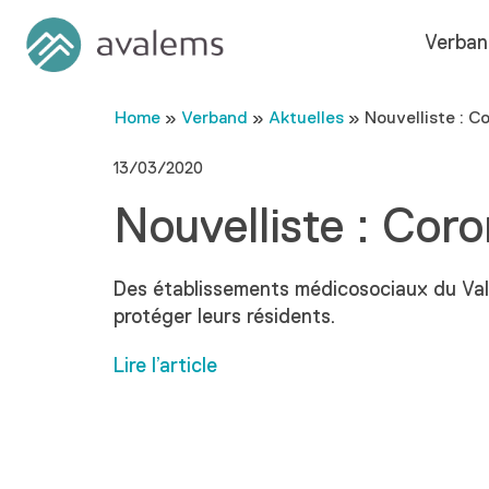
Verban
Home
»
Verband
»
Aktuelles
»
Nouvelliste : C
13/03/2020
Nouvelliste : Coro
Des établissements médicosociaux du Vala
protéger leurs résidents.
Lire l’article