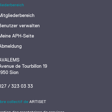
liederbereich
Mitgliederbereich
Benutzer verwalten
Meine APH-Seite
Abmeldung
AVALEMS
Avenue de Tourbillon 19
1950 Sion
027 / 323 03 33
re collectif de
ARTISET