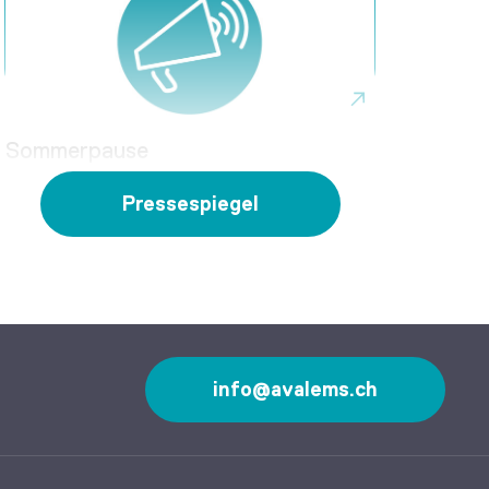
Sommerpause
Pressespiegel
info@avalems.ch