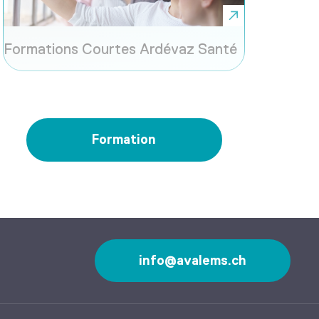
Formations Courtes Ardévaz Santé
Formation
info@avalems.ch