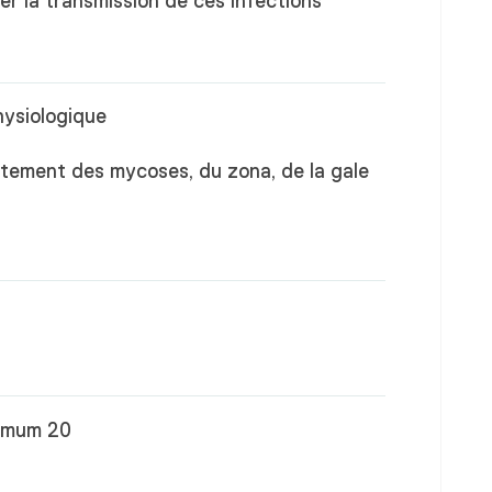
er la transmission de ces infections
hysiologique
itement des mycoses, du zona, de la gale
ximum 20