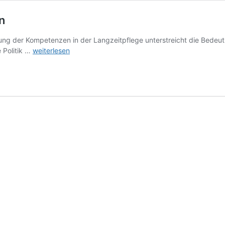
n
klung der Kompetenzen in der Langzeitpflege unterstreicht die Bedeu
Politik
 Politik …
weiterlesen
zur
Entwicklung
der
Kompetenzen